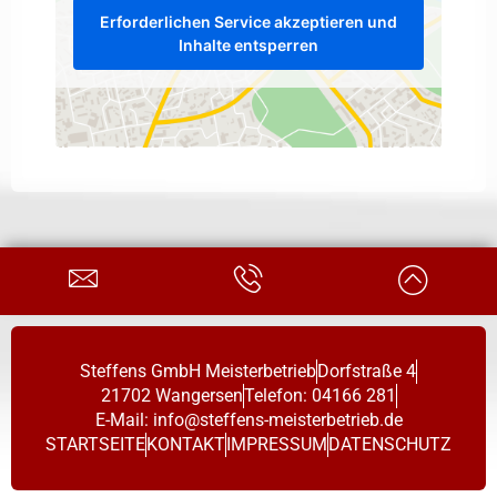
Erforderlichen Service akzeptieren und
Inhalte entsperren
Steffens GmbH Meisterbetrieb
Dorfstraße 4
21702 Wangersen
Telefon: 04166 281
E-Mail: info@steffens-meisterbetrieb.de
STARTSEITE
KONTAKT
IMPRESSUM
DATENSCHUTZ