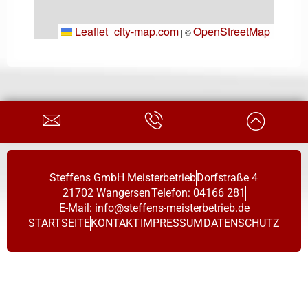
Leaflet
Leaflet
city-map.com
city-map.com
OpenStreetMap
OpenStreetMap
|
|
| ©
| ©
Steffens GmbH Meisterbetrieb
Dorfstraße 4
21702 Wangersen
Telefon: 04166 281
E-Mail: info@steffens-meisterbetrieb.de
STARTSEITE
KONTAKT
IMPRESSUM
DATENSCHUTZ